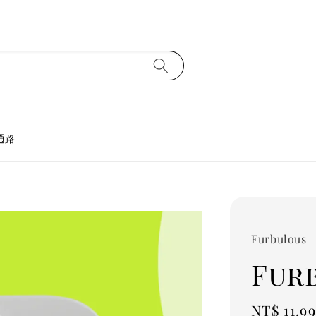
通路
Furbulous
Fur
Sale
NT$ 11,9