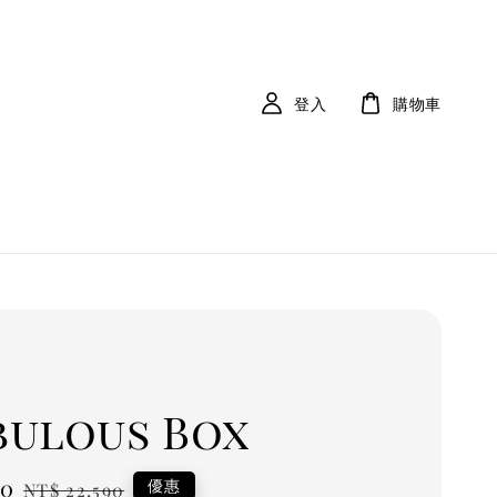
登入
購物車
bulous Box
90
Regular
優惠
NT$ 22,590