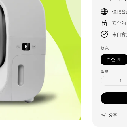
price
僅限台
安全的
來自官
顔色
白色 PP
數量
分享