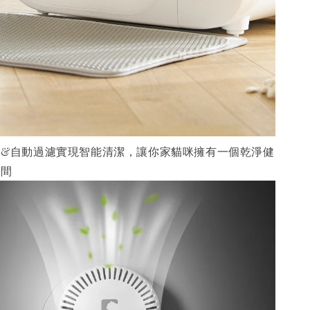
環&自動過濾實現智能清潔，讓你家貓咪擁有一個乾淨健
空間