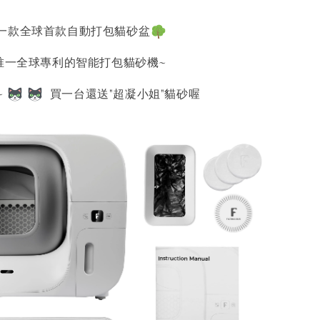
一款全球首款自動打包貓砂盆
! 唯一全球專利的智能打包貓砂機~
~
買一台還送"超凝小姐"貓砂喔