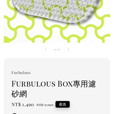
1
/
1
Furbulous
Furbulous Box專用濾
砂網
Sale
NT$ 1,490
Regular
優惠
NT$ 2,190
price
price